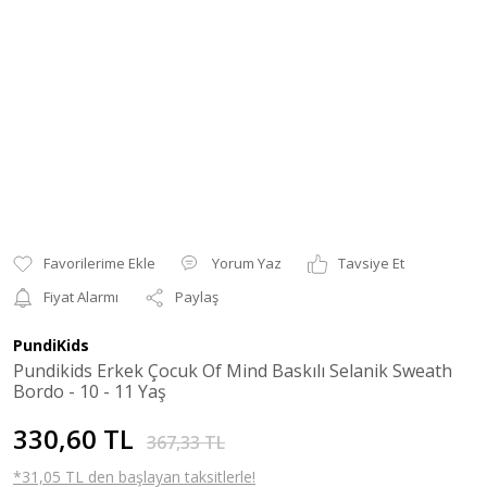
Yorum Yaz
Tavsiye Et
Fiyat Alarmı
Paylaş
PundiKids
Pundikids Erkek Çocuk Of Mind Baskılı Selanik Sweath
Bordo - 10 - 11 Yaş
330,60 TL
367,33 TL
*31,05 TL den başlayan taksitlerle!