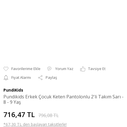
Yorum Yaz
Tavsiye Et
Fiyat Alarmı
Paylaş
PundiKids
Pundikids Erkek Çocuk Keten Pantolonlu 2'li Takım Sarı -
8 - 9 Yaş
716,47 TL
796,08 TL
*67,30 TL den başlayan taksitlerle!