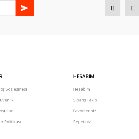
Gönder
R
HESABIM
tış Sözleşmesi
Hesabım
Güvenlik
Sipariş Takip
oşullari
Favorileriniz
er Politikası
Sepetiniz
a