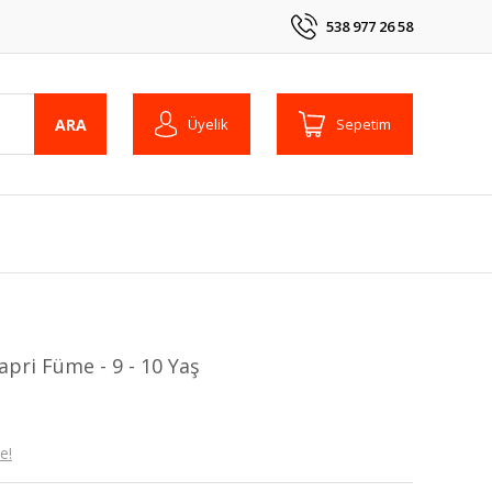
538 977 26 58
ARA
Üyelik
Sepetim
pri Füme - 9 - 10 Yaş
e!