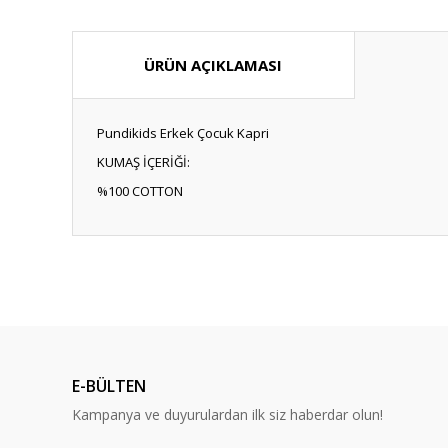
ÜRÜN AÇIKLAMASI
Pundikids Erkek Çocuk Kapri
KUMAŞ İÇERİĞİ:
%100 COTTON
Bu ürünün fiyat bilgisi, resim, ürün açıklamalarında ve diğ
Görüş ve önerileriniz için teşekkür ederiz.
Ürün resmi kalitesiz, bozuk veya görüntülenemiyor.
Ürün açıklamasında eksik bilgiler bulunuyor.
E-BÜLTEN
Ürün bilgilerinde hatalar bulunuyor.
Kampanya ve duyurulardan ilk siz haberdar olun!
Ürün fiyatı diğer sitelerden daha pahalı.