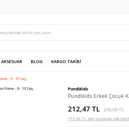
AKSESUAR
BLOG
KARGO TAKİBİ
me - 9 - 10 Yaş
PundiKids
Pundikids Erkek Çocuk Ka
212,47 TL
236,08 TL
*19,96 TL den başlayan taksitlerl