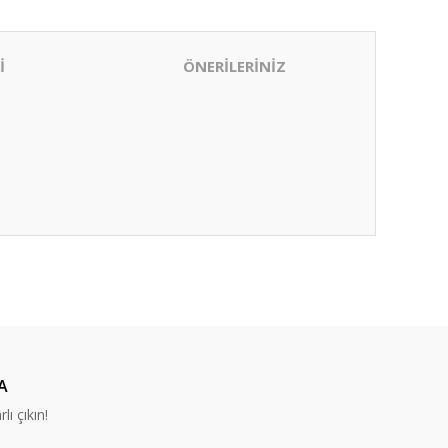
İ
ÖNERİLERİNİZ
ıza iletebilirsiniz.
A
lı çıkın!