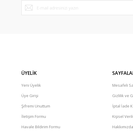
Bu ürüne benzer farklı alternatifler olmalı.
ÜYELİK
SAYFALA
Yeni Üyelik
Mesafeli Sa
Üye Girişi
Gizlilik ve 
Şifremi Unuttum
İptal İade K
İletişim Formu
Kişisel Veril
Havale Bildirim Formu
Hakkımızd