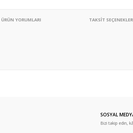
ÜRÜN YORUMLARI
TAKSİT SEÇENEKLER
er konularda yetersiz gördüğünüz noktaları öneri formunu kullanarak tarafım
Bu ürüne ilk yorumu siz yapın!
Yorum Yaz
SOSYAL MEDY
Bizi takip edin, kâr