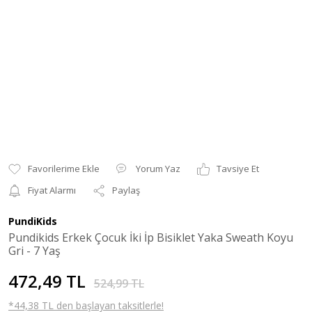
Yorum Yaz
Tavsiye Et
Fiyat Alarmı
Paylaş
PundiKids
Pundikids Erkek Çocuk İki İp Bisiklet Yaka Sweath Koyu
Gri - 7 Yaş
472,49 TL
524,99 TL
*44,38 TL den başlayan taksitlerle!