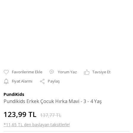
Yorum Yaz
Tavsiye Et
Fiyat Alarmı
Paylaş
PundiKids
Pundikids Erkek Çocuk Hırka Mavi - 3 - 4 Yaş
123,99 TL
137,77 TL
*11,65 TL den başlayan taksitlerle!