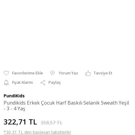
Yorum Yaz
Tavsiye Et
Fiyat Alarmı
Paylaş
PundiKids
Pundikids Erkek Çocuk Harf Baskılı Selanik Sweath Yeşil
- 3 - 4 Yaş
322,71 TL
358,57 TL
*30,31 TL den başlayan taksitlerle!