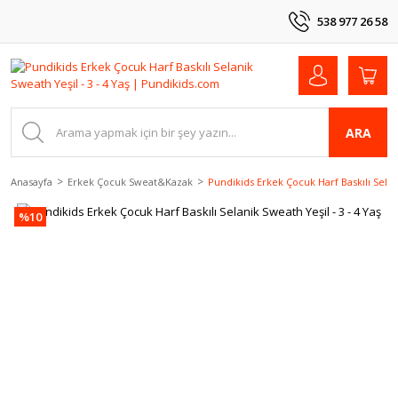
538 977 26 58
ARA
Anasayfa
Erkek Çocuk Sweat&Kazak
Pundikids Erkek Çocuk Harf Baskılı Selani
%10