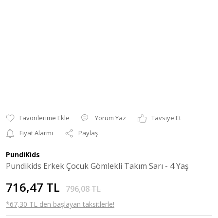
Yorum Yaz
Tavsiye Et
Fiyat Alarmı
Paylaş
PundiKids
Pundikids Erkek Çocuk Gömlekli Takım Sarı - 4 Yaş
716,47 TL
796,08 TL
*67,30 TL den başlayan taksitlerle!