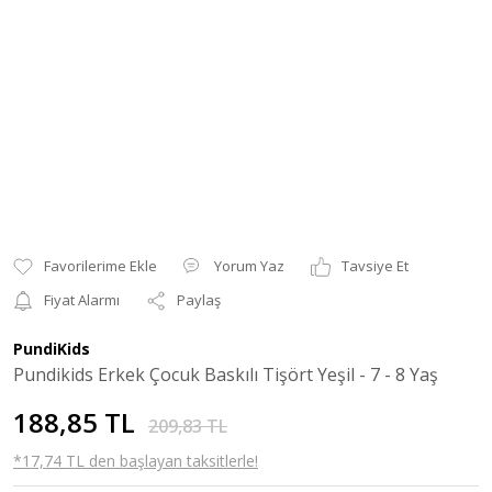
Yorum Yaz
Tavsiye Et
Fiyat Alarmı
Paylaş
PundiKids
Pundikids Erkek Çocuk Baskılı Tişört Yeşil - 7 - 8 Yaş
188,85 TL
209,83 TL
*17,74 TL den başlayan taksitlerle!