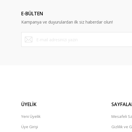
Ürün açıklamasında eksik bilgiler bulunuyor.
E-BÜLTEN
Ürün bilgilerinde hatalar bulunuyor.
Kampanya ve duyurulardan ilk siz haberdar olun!
Ürün fiyatı diğer sitelerden daha pahalı.
Bu ürüne benzer farklı alternatifler olmalı.
ÜYELİK
SAYFALA
Yeni Üyelik
Mesafeli Sa
Üye Girişi
Gizlilik ve 