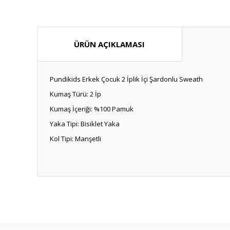
ÜRÜN AÇIKLAMASI
Pundikids Erkek Çocuk 2 İplik İçi Şardonlu Sweath
Kumaş Türü: 2 İp
Kumaş İçeriği: %100 Pamuk
Yaka Tipi: Bisiklet Yaka
Kol Tipi: Manşetli
Bu ürünün fiyat bilgisi, resim, ürün açıklamalarında ve diğ
Görüş ve önerileriniz için teşekkür ederiz.
Ürün resmi kalitesiz, bozuk veya görüntülenemiyor.