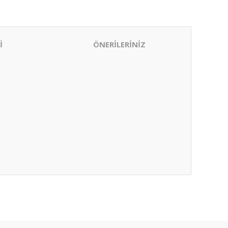
İ
ÖNERİLERİNİZ
ıza iletebilirsiniz.