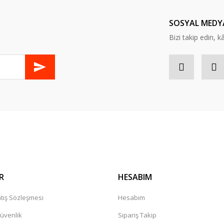
Yorum Yaz
SOSYAL MEDY
Bizi takip edin, kâr
Gönder
R
HESABIM
tış Sözleşmesi
Hesabım
Güvenlik
Sipariş Takip