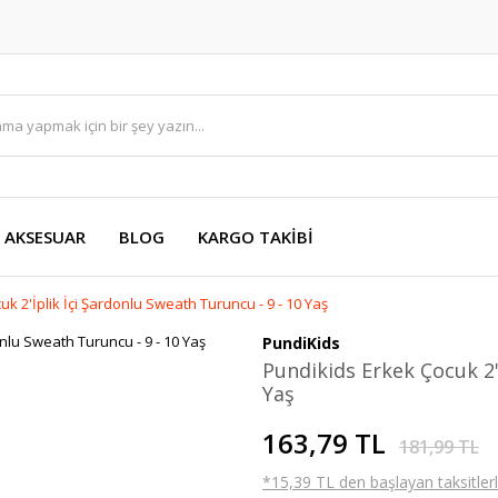
AKSESUAR
BLOG
KARGO TAKİBİ
k 2'İplik İçi Şardonlu Sweath Turuncu - 9 - 10 Yaş
PundiKids
Pundikids Erkek Çocuk 2'
Yaş
163,79 TL
181,99 TL
*15,39 TL den başlayan taksitlerl