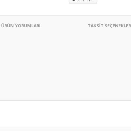
ÜRÜN YORUMLARI
TAKSİT SEÇENEKLER
er konularda yetersiz gördüğünüz noktaları öneri formunu kullanarak tarafım
Bu ürüne ilk yorumu siz yapın!