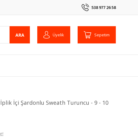
538 977 26 58
ARA
Üyelik
Sepetim
İplik İçi Şardonlu Sweath Turuncu - 9 - 10
e!