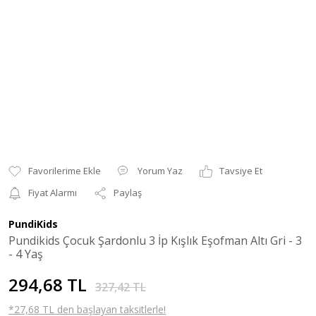
Yorum Yaz
Tavsiye Et
Fiyat Alarmı
Paylaş
PundiKids
Pundikids Çocuk Şardonlu 3 İp Kışlık Eşofman Altı Gri - 3
- 4 Yaş
294,68 TL
327,42 TL
*27,68 TL den başlayan taksitlerle!