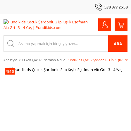
538 977 26 58
ARA
Anasayfa
Erkek Çocuk Eşofman Altı
Pundikids Çocuk Şardonlu 3 İp Kışlık Eşofm
%10