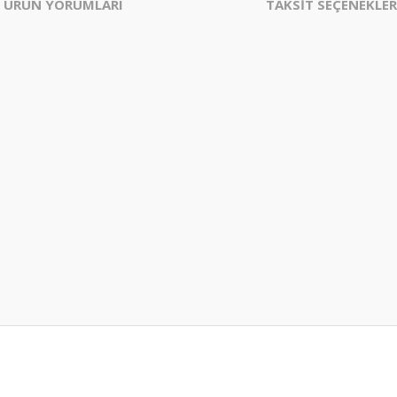
ÜRÜN YORUMLARI
TAKSİT SEÇENEKLER
er konularda yetersiz gördüğünüz noktaları öneri formunu kullanarak tarafım
Bu ürüne ilk yorumu siz yapın!