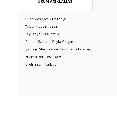
ÜRÜN AÇIKLAMASI
Pundikids Çocuk Ev Terliği
Taban Kaydırmazdır.
İç yüzey %100 Pamuk
Sadece Sabunlu Suyla Yıkayın
Çamaşır Makinesi ve Kurutucu Kullanmayın.
Yıkama Derecesi : 30 °C
Üretim Yeri : Türkiye
Bu ürünün fiyat bilgisi, resim, ürün açıklamalarında ve diğ
Görüş ve önerileriniz için teşekkür ederiz.