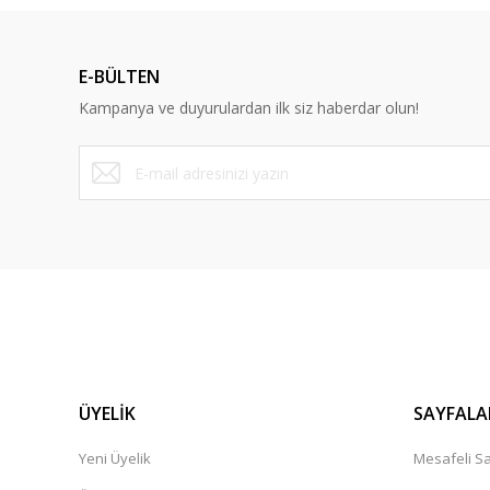
Ürün resmi kalitesiz, bozuk veya görüntülenemiyor.
Ürün açıklamasında eksik bilgiler bulunuyor.
E-BÜLTEN
Ürün bilgilerinde hatalar bulunuyor.
Kampanya ve duyurulardan ilk siz haberdar olun!
Ürün fiyatı diğer sitelerden daha pahalı.
Bu ürüne benzer farklı alternatifler olmalı.
ÜYELİK
SAYFALA
Yeni Üyelik
Mesafeli Sa