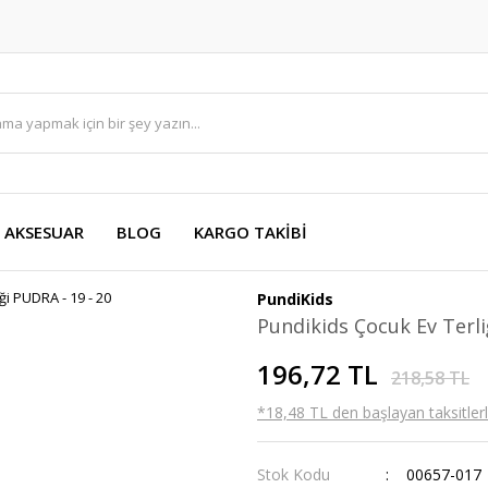
AKSESUAR
BLOG
KARGO TAKİBİ
PundiKids
Pundikids Çocuk Ev Terli
196,72 TL
218,58 TL
*18,48 TL den başlayan taksitlerl
Stok Kodu
00657-017