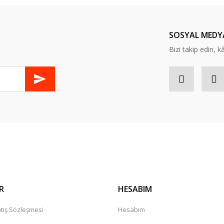
Yorum Yaz
SOSYAL MEDY
Bizi takip edin, kâr
Gönder
R
HESABIM
tış Sözleşmesi
Hesabım