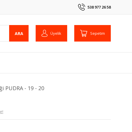
538 977 26 58
ARA
Üyelik
Sepetim
ği PUDRA - 19 - 20
e!