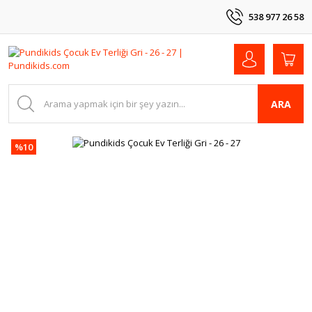
538 977 26 58
ARA
%10