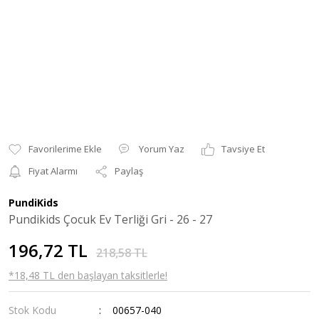
Yorum Yaz
Tavsiye Et
Fiyat Alarmı
Paylaş
PundiKids
Pundikids Çocuk Ev Terliği Gri - 26 - 27
196,72 TL
218,58 TL
*18,48 TL den başlayan taksitlerle!
Stok Kodu
00657-040