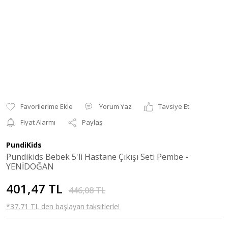
Yorum Yaz
Tavsiye Et
Fiyat Alarmı
Paylaş
PundiKids
Pundikids Bebek 5'li Hastane Çıkışı Seti Pembe -
YENİDOĞAN
401,47 TL
446,08 TL
*37,71 TL den başlayan taksitlerle!