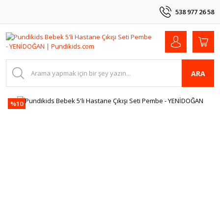
538 977 26 58
ARA
%10