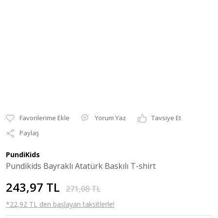
Yorum Yaz
Tavsiye Et
Paylaş
PundiKids
Pundikids Bayraklı Atatürk Baskılı T-shirt
243,97 TL
271,08 TL
*22,92 TL den başlayan taksitlerle!