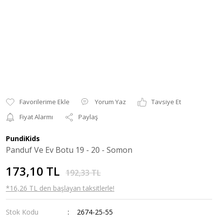
Yorum Yaz
Tavsiye Et
Fiyat Alarmı
Paylaş
PundiKids
Panduf Ve Ev Botu 19 - 20 - Somon
173,10 TL
192,33 TL
*16,26 TL den başlayan taksitlerle!
Stok Kodu
2674-25-55