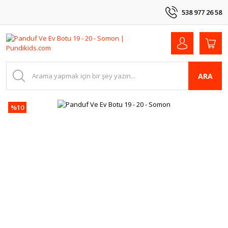
538 977 26 58
ARA
%10