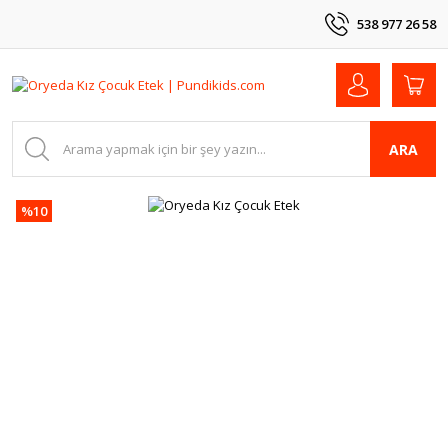
538 977 26 58
ARA
%10