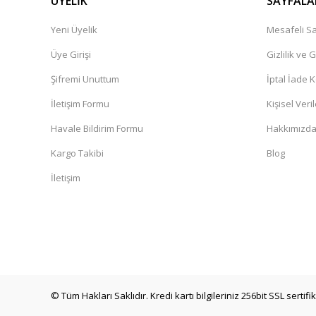
ÜYELİK
SAYFALA
Yeni Üyelik
Mesafeli Sa
Üye Girişi
Gizlilik ve 
Şifremi Unuttum
İptal İade K
İletişim Formu
Kişisel Veril
Havale Bildirim Formu
Hakkımızd
Kargo Takibi
Blog
İletişim
© Tüm Hakları Saklıdır. Kredi kartı bilgileriniz 256bit SSL sertif