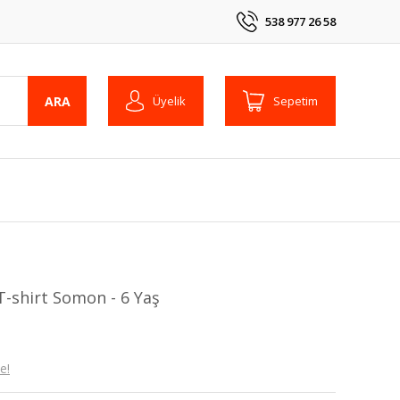
538 977 26 58
ARA
Üyelik
Sepetim
T-shirt Somon - 6 Yaş
e!