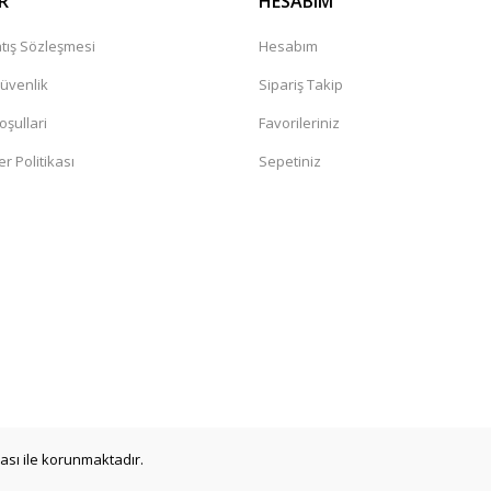
R
HESABIM
tış Sözleşmesi
Hesabım
Güvenlik
Sipariş Takip
oşullari
Favorileriniz
er Politikası
Sepetiniz
a
ikası ile korunmaktadır.