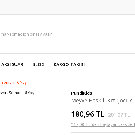
AKSESUAR
BLOG
KARGO TAKİBİ
t Somon - 6 Yaş
PundiKids
Meyve Baskılı Kız Çocuk 
180,96 TL
201,07 TL
*17,00 TL den başlayan taksitlerl