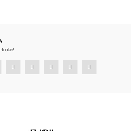
ıza iletebilirsiniz.
A
lı çıkın!