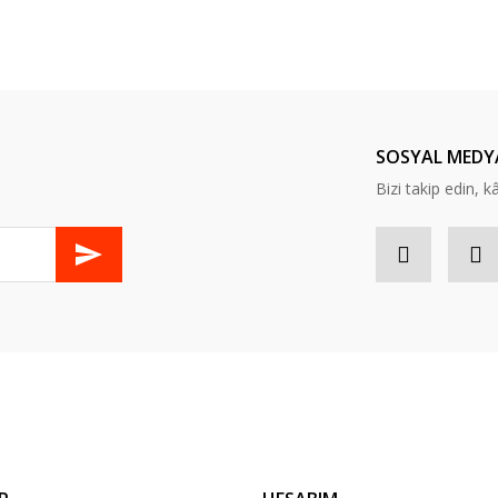
er konularda yetersiz gördüğünüz noktaları öneri formunu kullanarak tarafım
Bu ürüne ilk yorumu siz yapın!
Yorum Yaz
SOSYAL MEDY
Bizi takip edin, kâr
Gönder