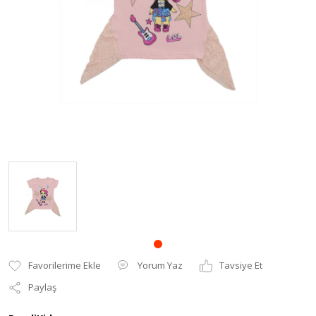
Bebek Mont
Kız Bebek Takım
Bebek Yenidoğan
Bebek Salopet
Yorum Yaz
Tavsiye Et
Paylaş