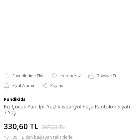
Yorum Yaz
Tavsiye Et
Fiyat Alarmı
Paylaş
PundiKids
Kız Çocuk Yanı İpli Yazlık ispanyol Paça Pantolon Siyah -
7 Yaş
330,60 TL
367,33 TL
*31,05 TL den başlayan taksitlerle!