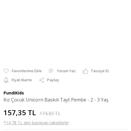
Yorum Yaz
Tavsiye Et
Fiyat Alarmı
Paylaş
PundiKids
Kız Çocuk Unicorn Baskılı Tayt Pembe - 2 - 3 Yaş
157,35 TL
174,83 TL
*14,78 TL den başlayan taksitlerle!