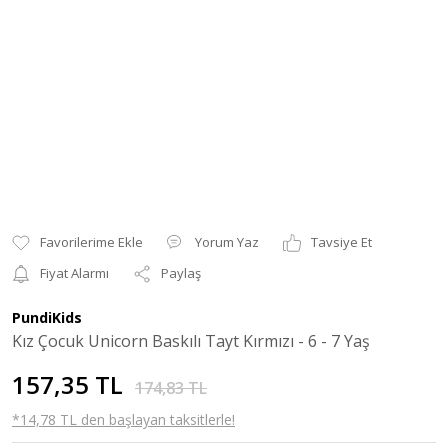
Yorum Yaz
Tavsiye Et
Fiyat Alarmı
Paylaş
PundiKids
Kız Çocuk Unicorn Baskılı Tayt Kırmızı - 6 - 7 Yaş
157,35 TL
174,83 TL
*14,78 TL den başlayan taksitlerle!