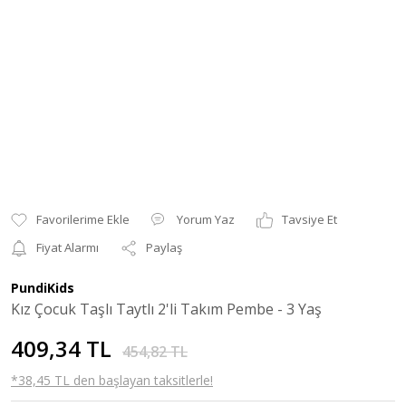
Yorum Yaz
Tavsiye Et
Fiyat Alarmı
Paylaş
PundiKids
Kız Çocuk Taşlı Taytlı 2'li Takım Pembe - 3 Yaş
409,34 TL
454,82 TL
*38,45 TL den başlayan taksitlerle!