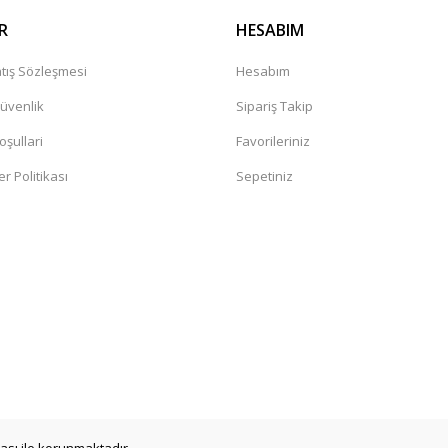
R
HESABIM
tış Sözleşmesi
Hesabım
Güvenlik
Sipariş Takip
oşullari
Favorileriniz
er Politikası
Sepetiniz
a