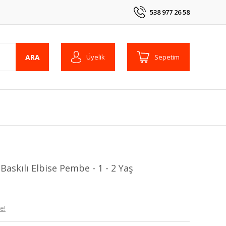
538 977 26 58
ARA
Üyelik
Sepetim
askılı Elbise Pembe - 1 - 2 Yaş
e!