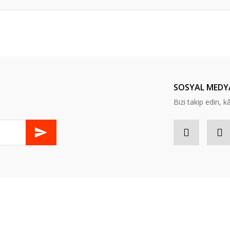
er konularda yetersiz gördüğünüz noktaları öneri formunu kullanarak tarafım
Bu ürüne ilk yorumu siz yapın!
Yorum Yaz
SOSYAL MEDY
Bizi takip edin, kâr
Gönder