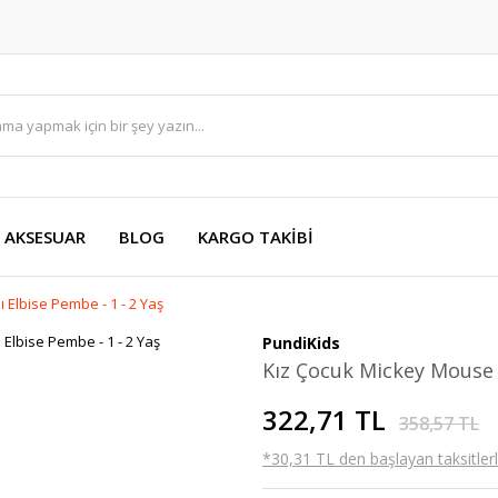
AKSESUAR
BLOG
KARGO TAKİBİ
 Elbise Pembe - 1 - 2 Yaş
PundiKids
Kız Çocuk Mickey Mouse B
322,71 TL
358,57 TL
*30,31 TL den başlayan taksitlerl