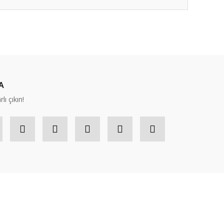
ıza iletebilirsiniz.
A
lı çıkın!