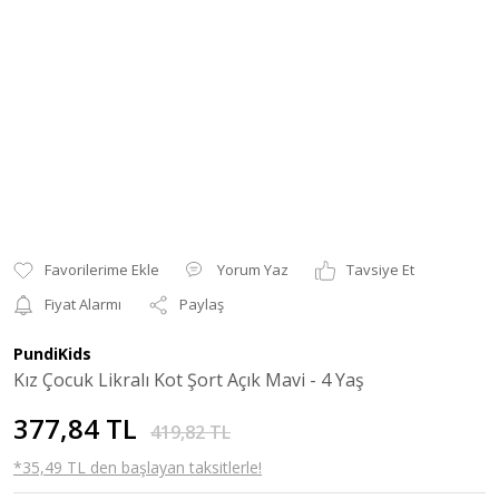
Yorum Yaz
Tavsiye Et
Fiyat Alarmı
Paylaş
PundiKids
Kız Çocuk Likralı Kot Şort Açık Mavi - 4 Yaş
377,84 TL
419,82 TL
*35,49 TL den başlayan taksitlerle!