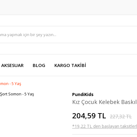
AKSESUAR
BLOG
KARGO TAKİBİ
omon - 5 Yaş
PundiKids
Kız Çocuk Kelebek Baskıl
204,59 TL
227,32 TL
*19,22 TL den başlayan taksitlerl