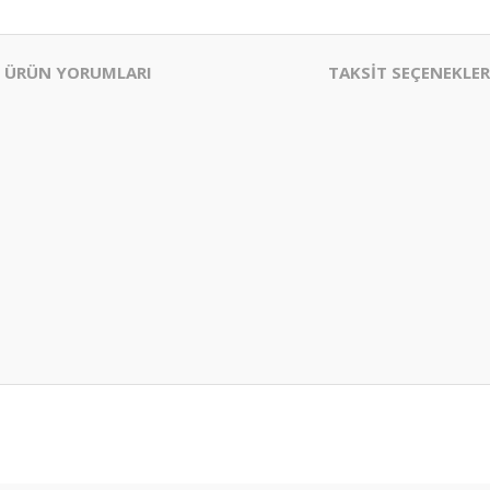
ÜRÜN YORUMLARI
TAKSİT SEÇENEKLER
er konularda yetersiz gördüğünüz noktaları öneri formunu kullanarak tarafım
Bu ürüne ilk yorumu siz yapın!