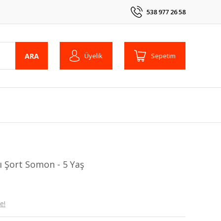
538 977 26 58
ARA
Üyelik
Sepetim
ı Şort Somon - 5 Yaş
e!