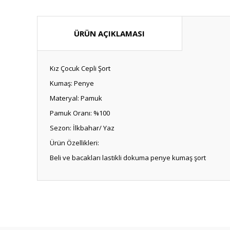
ÜRÜN AÇIKLAMASI
Kız Çocuk Cepli Şort
Kumaş: Penye
Materyal: Pamuk
Pamuk Oranı: %100
Sezon: İlkbahar/ Yaz
Ürün Özellikleri:
Beli ve bacakları lastikli dokuma penye kumaş şort
Bu ürünün fiyat bilgisi, resim, ürün açıklamalarında ve diğ
Görüş ve önerileriniz için teşekkür ederiz.