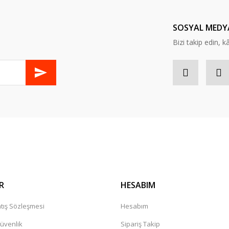
Yorum Yaz
SOSYAL MEDY
Bizi takip edin, kâr
Gönder
R
HESABIM
tış Sözleşmesi
Hesabım
Güvenlik
Sipariş Takip