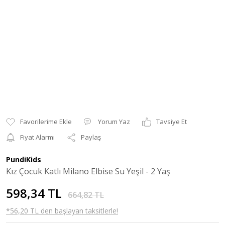
Yorum Yaz
Tavsiye Et
Fiyat Alarmı
Paylaş
PundiKids
Kız Çocuk Katlı Milano Elbise Su Yeşil - 2 Yaş
598,34 TL
664,82 TL
*56,20 TL den başlayan taksitlerle!