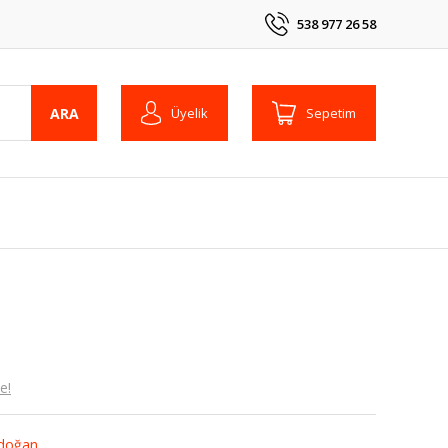
538 977 26 58
ARA
Üyelik
Sepetim
e!
doğan