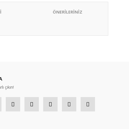
İ
ÖNERİLERİNİZ
ıza iletebilirsiniz.
A
lı çıkın!