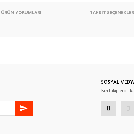
ÜRÜN YORUMLARI
TAKSİT SEÇENEKLER
er konularda yetersiz gördüğünüz noktaları öneri formunu kullanarak tarafım
Bu ürüne ilk yorumu siz yapın!
Yorum Yaz
SOSYAL MEDY
Bizi takip edin, kâr