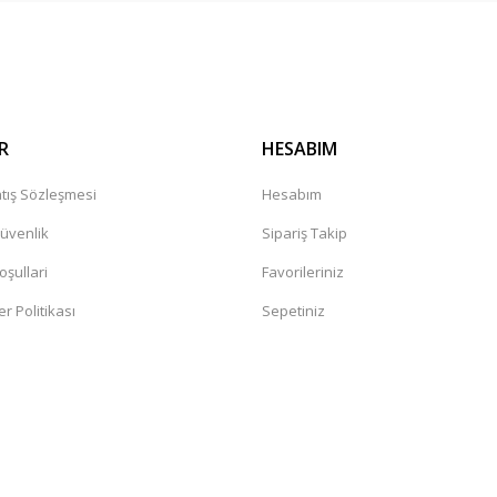
Gönder
R
HESABIM
tış Sözleşmesi
Hesabım
Güvenlik
Sipariş Takip
oşullari
Favorileriniz
er Politikası
Sepetiniz
a