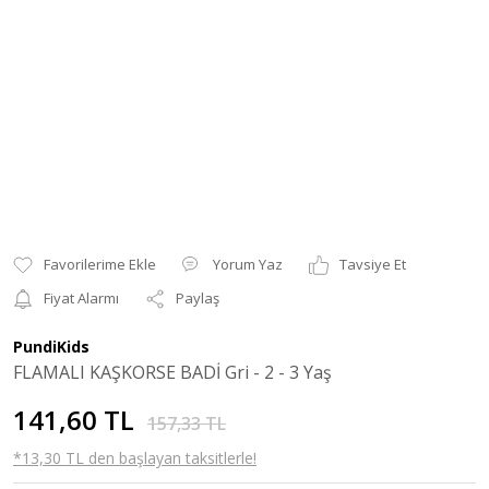
Yorum Yaz
Tavsiye Et
Fiyat Alarmı
Paylaş
PundiKids
FLAMALI KAŞKORSE BADİ Gri - 2 - 3 Yaş
141,60 TL
157,33 TL
*13,30 TL den başlayan taksitlerle!