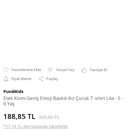
Yorum Yaz
Tavsiye Et
Fiyat Alarmı
Paylaş
PundiKids
Etek Kısmı Geniş Emoji Baskılı Kız Çocuk T-shirt Lila - 5 -
6 Yaş
188,85 TL
209,83 TL
*17,74 TL den başlayan taksitlerle!