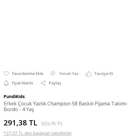
Yorum Yaz
Tavsiye Et
Fiyat Alarmı
Paylaş
PundiKids
Erkek Çocuk Yazlık Champion 58 Baskılı Pijama Takımı
Bordo - 4 Yaş
291,38 TL
323,75 TL
*27,37 TL den başlayan taksitlerle!