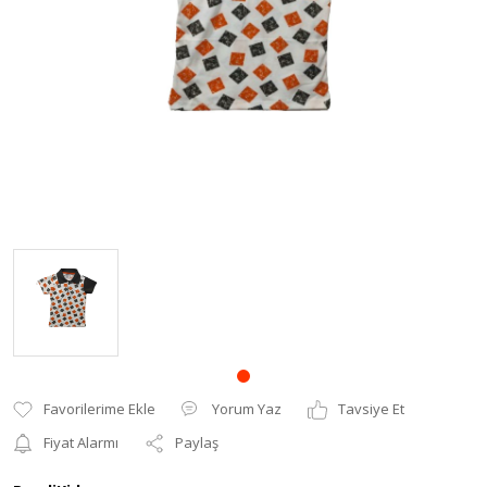
Bebek Mont
Kız Bebek Takım
Bebek Yenidoğan
Bebek Salopet
Yorum Yaz
Tavsiye Et
Fiyat Alarmı
Paylaş