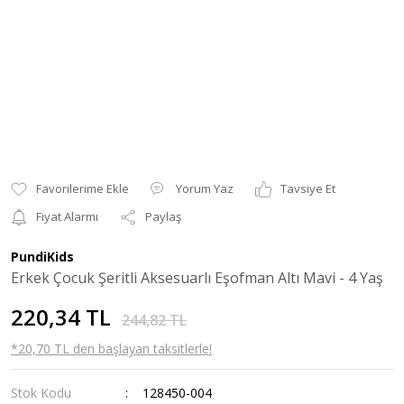
Yorum Yaz
Tavsiye Et
Fiyat Alarmı
Paylaş
PundiKids
Erkek Çocuk Şeritli Aksesuarlı Eşofman Altı Mavi - 4 Yaş
220,34 TL
244,82 TL
*20,70 TL den başlayan taksitlerle!
Stok Kodu
128450-004