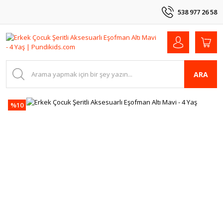
538 977 26 58
ARA
%10