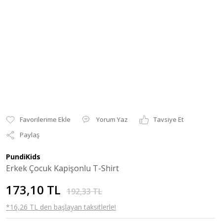
Yorum Yaz
Tavsiye Et
Paylaş
PundiKids
Erkek Çocuk Kapişonlu T-Shirt
173,10 TL
192,33 TL
*16,26 TL den başlayan taksitlerle!