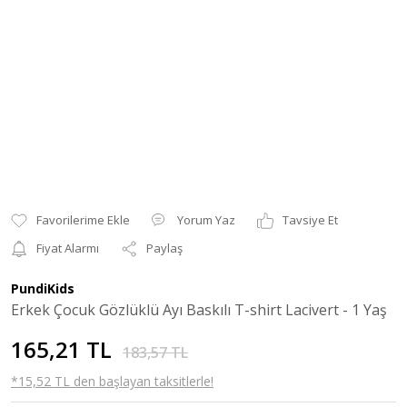
Yorum Yaz
Tavsiye Et
Fiyat Alarmı
Paylaş
PundiKids
Erkek Çocuk Gözlüklü Ayı Baskılı T-shirt Lacivert - 1 Yaş
165,21 TL
183,57 TL
*15,52 TL den başlayan taksitlerle!