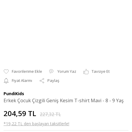
Yorum Yaz
Tavsiye Et
Fiyat Alarmı
Paylaş
PundiKids
Erkek Çocuk Çizgili Geniş Kesim T-shirt Mavi - 8 - 9 Yaş
204,59 TL
227,32 TL
*19,22 TL den başlayan taksitlerle!