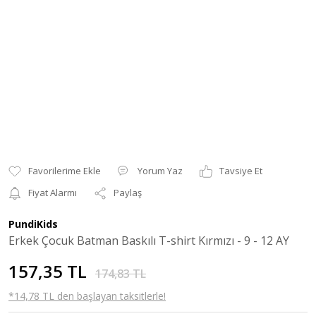
Yorum Yaz
Tavsiye Et
Fiyat Alarmı
Paylaş
PundiKids
Erkek Çocuk Batman Baskılı T-shirt Kırmızı - 9 - 12 AY
157,35 TL
174,83 TL
*14,78 TL den başlayan taksitlerle!