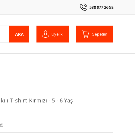
538 977 26 58
ARA
Üyelik
Sepetim
ı T-shirt Kırmızı - 5 - 6 Yaş
e!