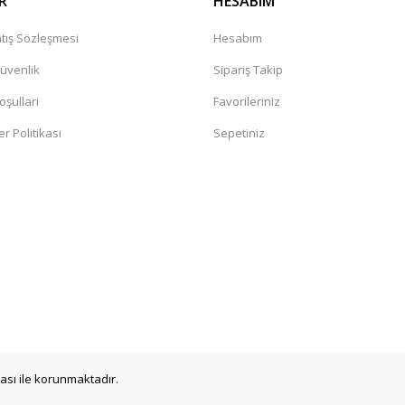
R
HESABIM
tış Sözleşmesi
Hesabım
Güvenlik
Sipariş Takip
oşullari
Favorileriniz
er Politikası
Sepetiniz
a
ikası ile korunmaktadır.