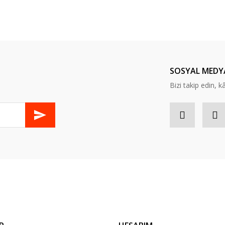
er konularda yetersiz gördüğünüz noktaları öneri formunu kullanarak tarafım
Bu ürüne ilk yorumu siz yapın!
Yorum Yaz
SOSYAL MEDY
Bizi takip edin, kâr
Gönder