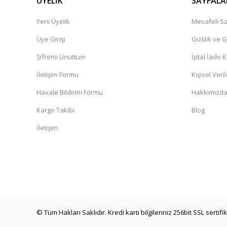
ÜYELİK
SAYFALA
Yeni Üyelik
Mesafeli Sa
Üye Girişi
Gizlilik ve 
Şifremi Unuttum
İptal İade K
İletişim Formu
Kişisel Veril
Havale Bildirim Formu
Hakkımızd
Kargo Takibi
Blog
İletişim
© Tüm Hakları Saklıdır. Kredi kartı bilgileriniz 256bit SSL sertif