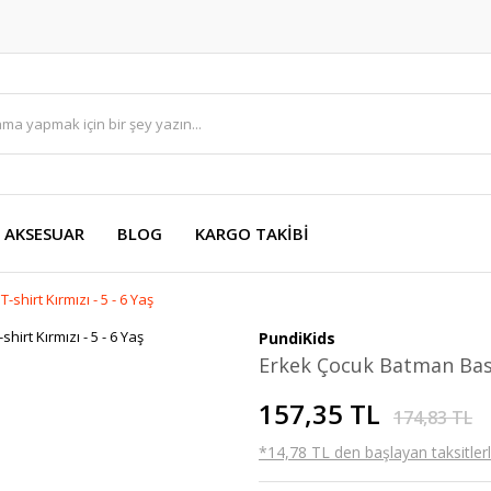
AKSESUAR
BLOG
KARGO TAKİBİ
shirt Kırmızı - 5 - 6 Yaş
PundiKids
Erkek Çocuk Batman Baskıl
157,35 TL
174,83 TL
*14,78 TL den başlayan taksitlerl