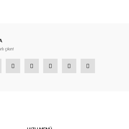
ıza iletebilirsiniz.
A
lı çıkın!