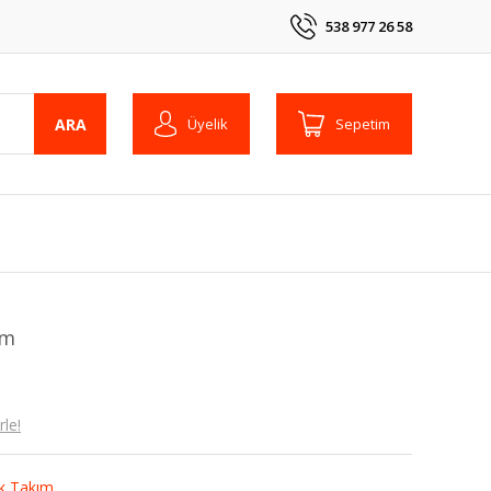
538 977 26 58
ARA
Üyelik
Sepetim
ım
le!
k Takım