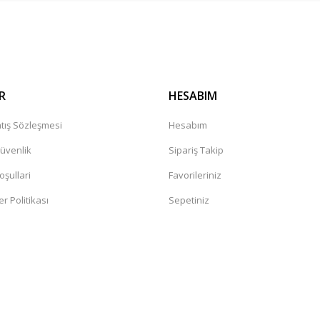
Gönder
R
HESABIM
tış Sözleşmesi
Hesabım
Güvenlik
Sipariş Takip
oşullari
Favorileriniz
er Politikası
Sepetiniz
a