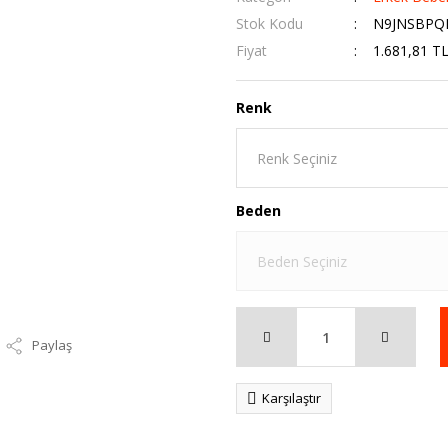
Stok Kodu
N9JNSBPQ
Fiyat
1.681,81 T
Renk
Beden
Paylaş
Karşılaştır