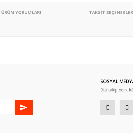
ÜRÜN YORUMLARI
TAKSİT SEÇENEKLER
er konularda yetersiz gördüğünüz noktaları öneri formunu kullanarak tarafım
Bu ürüne ilk yorumu siz yapın!
Yorum Yaz
SOSYAL MEDY
Bizi takip edin, kâr