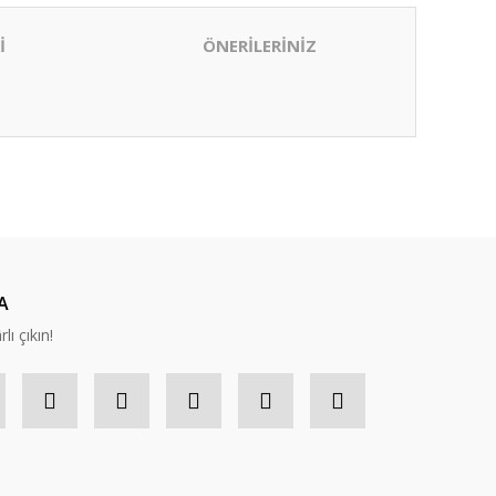
İ
ÖNERİLERİNİZ
ıza iletebilirsiniz.
A
lı çıkın!