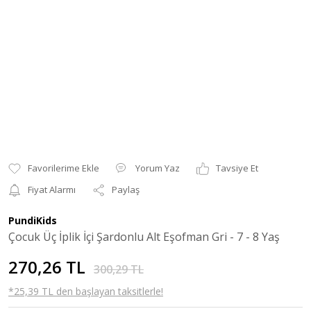
Yorum Yaz
Tavsiye Et
Fiyat Alarmı
Paylaş
PundiKids
Çocuk Üç İplik İçi Şardonlu Alt Eşofman Gri - 7 - 8 Yaş
270,26 TL
300,29 TL
*25,39 TL den başlayan taksitlerle!