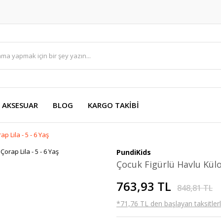
AKSESUAR
BLOG
KARGO TAKİBİ
p Lila - 5 - 6 Yaş
PundiKids
Çocuk Figürlü Havlu Külot
763,93 TL
848,81 TL
*71,76 TL den başlayan taksitlerl