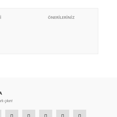
İ
ÖNERİLERİNİZ
ıza iletebilirsiniz.
A
lı çıkın!