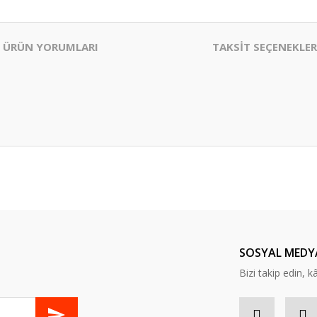
ÜRÜN YORUMLARI
TAKSİT SEÇENEKLER
er konularda yetersiz gördüğünüz noktaları öneri formunu kullanarak tarafım
Bu ürüne ilk yorumu siz yapın!
Yorum Yaz
SOSYAL MEDY
Bizi takip edin, kâr