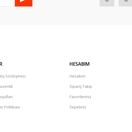
Gönder
R
HESABIM
tış Sözleşmesi
Hesabım
Güvenlik
Sipariş Takip
oşullari
Favorileriniz
er Politikası
Sepetiniz
a