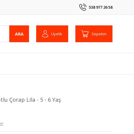
538 977 26 58
ARA
Üyelik
Sepetim
lu Çorap Lila - 5 - 6 Yaş
e!