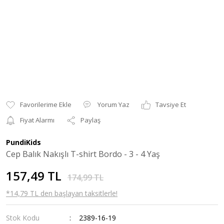
Yorum Yaz
Tavsiye Et
Fiyat Alarmı
Paylaş
PundiKids
Cep Balık Nakışlı T-shirt Bordo - 3 - 4 Yaş
157,49 TL
174,99 TL
*14,79 TL den başlayan taksitlerle!
Stok Kodu
2389-16-19