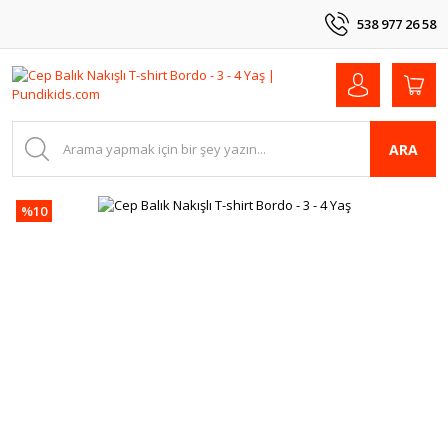
538 977 26 58
ARA
%10