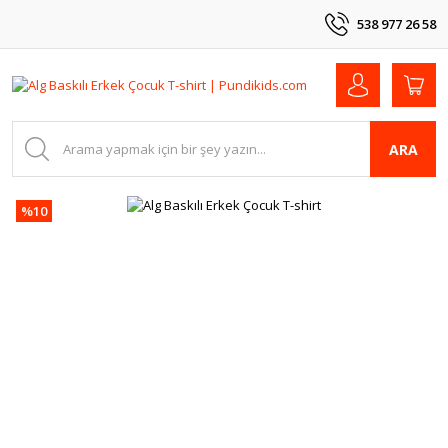
538 977 26 58
ARA
%10